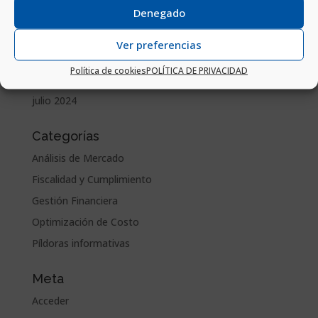
Denegado
diciembre 2024
noviembre 2024
Ver preferencias
octubre 2024
Política de cookies
POLÍTICA DE PRIVACIDAD
septiembre 2024
julio 2024
Categorías
Análisis de Mercado
Fiscalidad y Cumplimiento
Gestión Financiera
Optimización de Costo
Píldoras informativas
Meta
Acceder