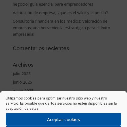
negocio: guía esencial para emprendedores
Valoración de empresa, ¿que es el valor y el precio?
Consultoría financiera en los medios: Valoración de
empresas; una herramienta estratégica para el éxito
empresarial
Comentarios recientes
Archivos
julio 2025
junio 2025
mayo 2025
Utilizamos cookies para optimizar nuestro sitio web y nuestro
abril 2025
servicio. Es posible que ciertos servicios no estén disponibles sin la
marzo 2025
aceptación de estas.
febrero 2025
Aceptar cookies
enero 2025