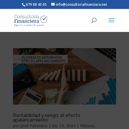
679 88 40 65
info@consultoriafinanciera.net
Rentabilidad y riesgo: el efecto
apalancamiento
por
José Palomino
|
Dic 13, 2024
|
Píldoras