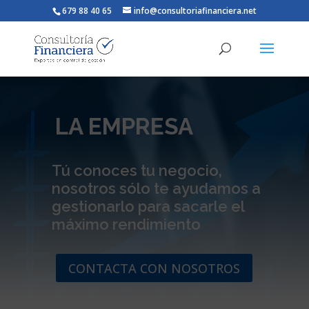
679 88 40 65
info@consultoriafinanciera.net
LA EMPRESA
Tú conoces tu negocio,
nosotros sólo te ayudamos a
gestionarlo para sacarle el
máximo rendimiento
CONTACTA CON NOSOTROS