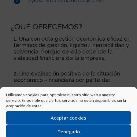

Ayudar en la toma de decisiones.
¿QUÉ OFRECEMOS?
1.
Una correcta gestión económica eficaz en
términos de gestión, liquidez, rentabilidad y
solvencia. Porque de ello depende la
viabilidad financiera de la empresa.
2.
Una evaluación positiva de la situación
económico – financiera por parte de:
Utilizamos cookies para optimizar nuestro sitio web y nuestro

Inversores
servicio. Es posible que ciertos servicios no estén disponibles sin la

Seguros de facturación
aceptación de estas.

Clientes
Aceptar cookies

Bancos
Denegado

AEAT