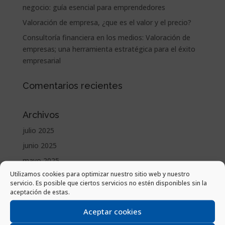
negocio: guía esencial para emprendedores
Valoración de empresa, ¿que es el valor y el precio?
Consultoría financiera en los medios: Valoración de
empresas; una herramienta estratégica para el éxito
empresarial
Comentarios recientes
Archivos
julio 2025
junio 2025
mayo 2025
Utilizamos cookies para optimizar nuestro sitio web y nuestro
abril 2025
servicio. Es posible que ciertos servicios no estén disponibles sin la
marzo 2025
aceptación de estas.
febrero 2025
Aceptar cookies
enero 2025