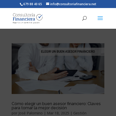
679 88 40 65
info@consultoriafinanciera.net
Cómo elegir un buen asesor financiero: Claves
para tomar la mejor decisión
por
José Palomino
|
Mar 18, 2025
|
Gestión