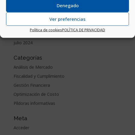
Denegado
diciembre 2024
noviembre 2024
Ver preferencias
octubre 2024
Política de cookies
POLÍTICA DE PRIVACIDAD
septiembre 2024
julio 2024
Categorías
Análisis de Mercado
Fiscalidad y Cumplimiento
Gestión Financiera
Optimización de Costo
Píldoras informativas
Meta
Acceder